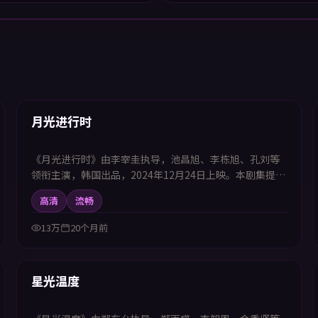
47:14
热播
月光进行时
《月光进行时》由李宰圭执导，池昌旭、李栋旭、孔刘等
领衔主演，韩国出品，2024年12月24日上映。本剧集提供
中韩双语字幕，支持1080P高清播放，属动作题材，在危
高清
流畅
机任务中完成自我突破，适合喜欢中韩字幕电视剧高清播
放的观众追看。
13万
20个月前
99:41
热播
星光温度