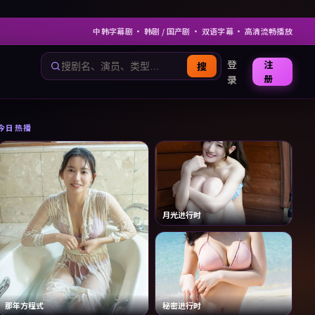
中韩字幕剧
· 韩剧 / 国产剧 · 双语字幕 · 高清流畅播放
登
注
搜
册
录
今日热播
月光进行时
那年方程式
秘密进行时
蓝色回响