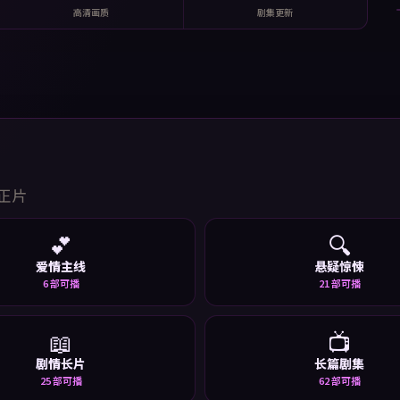
高清画质
剧集更新
正片
💕
🔍
爱情主线
悬疑惊悚
6
部可播
21
部可播
📖
📺
剧情长片
长篇剧集
25
部可播
62
部可播