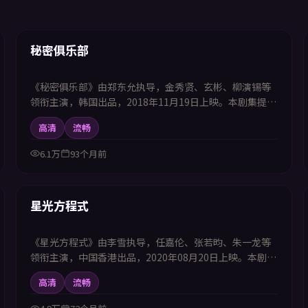
56:29
首推
秘密俱乐部
《秘密俱乐部》由郑东允执导，金秀贤、玄彬、柳演锡等
领衔主演，韩国出品，2018年11月19日上映。本剧集提供
中韩双语字幕，支持1080P高清播放，属动作题材，高密
高清
流畅
度动作场面与团队默契相辅相成，适合喜欢中韩字幕电视
剧高清播放的观众追看。
6.1万
93个月前
51:21
首推
星光方程式
《星光方程式》由李雪执导，任嘉伦、张若昀、朱一龙等
领衔主演，中国香港出品，2020年08月20日上映。本剧集
提供中韩双语字幕，支持1080P高清播放，属剧情题材，
高清
流畅
在细节中铺陈人物弧光与社会议题，适合喜欢中韩字幕电
视剧高清播放的观众追看。