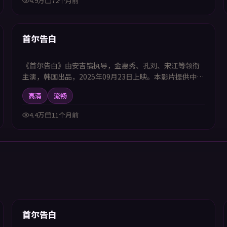
4.9万
72个月前
99:48
首推
首尔告白
《首尔告白》由安吉镐执导，金惠秀、孔刘、宋江等领衔
主演，韩国出品，2025年09月23日上映。本影片提供中韩
双语字幕，支持1080P高清播放，属科幻题材，在时间线
高清
流畅
与平行空间中展开冒险，适合喜欢中韩字幕电视剧高清播
放的观众追看。
4.4万
11个月前
99:48
新上
首尔告白