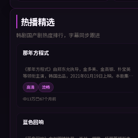
热播精选
韩剧国产剧热度排行，字幕同步跟进
50:46
热播
那年方程式
《那年方程式》由郑东允执导，金多美、金高银、朴宝英
等领衔主演，韩国出品，2021年01月19日上映。本剧集提
供中韩双语字幕，支持1080P高清播放，属犯罪题材，正
高清
流畅
邪交锋中揭露灰色地带的人性选择，适合喜欢中韩字幕电
视剧高清播放的观众追看。
13万
67个月前
99:50
热播
蓝色回响