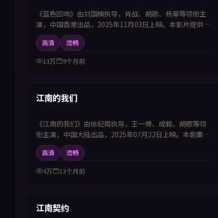
《蓝色回响》由刘国楠执导，肖战、胡歌、杨幂等领衔主
演，中国香港出品，2025年11月03日上映。本影片提供中
韩双语字幕，支持1080P高清播放，属悬疑题材，在有限
高清
流畅
时间内揭开被掩盖的关键证据，适合喜欢中韩字幕电视剧
高清播放的观众追看。
13万
9个月前
48:15
新上
江南的我们
《江南的我们》由徐纪周执导，王一博、成毅、胡歌等领
衔主演，中国大陆出品，2025年07月22日上映。本剧集提
供中韩双语字幕，支持1080P高清播放，属动作题材，高
高清
流畅
密度动作场面与团队默契相辅相成，适合喜欢中韩字幕电
视剧高清播放的观众追看。
4万
13个月前
99:35
新上
江南契约