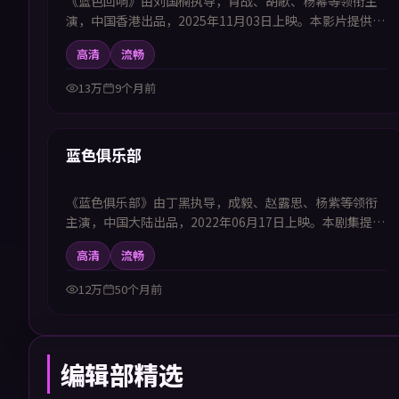
《蓝色回响》由刘国楠执导，肖战、胡歌、杨幂等领衔主
演，中国香港出品，2025年11月03日上映。本影片提供中
韩双语字幕，支持1080P高清播放，属悬疑题材，在有限
高清
流畅
时间内揭开被掩盖的关键证据，适合喜欢中韩字幕电视剧
高清播放的观众追看。
13万
9个月前
53:20
热播
蓝色俱乐部
《蓝色俱乐部》由丁黑执导，成毅、赵露思、杨紫等领衔
主演，中国大陆出品，2022年06月17日上映。本剧集提供
中韩双语字幕，支持1080P高清播放，属剧情题材，聚焦
高清
流畅
普通人在时代洪流中的选择与坚守，适合喜欢中韩字幕电
视剧高清播放的观众追看。
12万
50个月前
编辑部精选