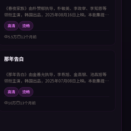
《春夜家族》由朴赞郁执导，朴敏英、李政宰、李知恩等
领衔主演，韩国出品，2025年08月16日上映。本剧集提供
中韩双语字幕，支持1080P高清播放，属战争题材，以历
高清
流畅
史节点为轴展现信念与牺牲，适合喜欢中韩字幕电视剧高
清播放的观众追看。
5.5万
12个月前
54:56
新上
那年告白
《那年告白》由金善允执导，李栋旭、金高银、池昌旭等
领衔主演，韩国出品，2025年07月08日上映。本剧集提供
中韩双语字幕，支持1080P高清播放，属科幻题材，在时
高清
流畅
间线与平行空间中展开冒险，适合喜欢中韩字幕电视剧高
清播放的观众追看。
10万
13个月前