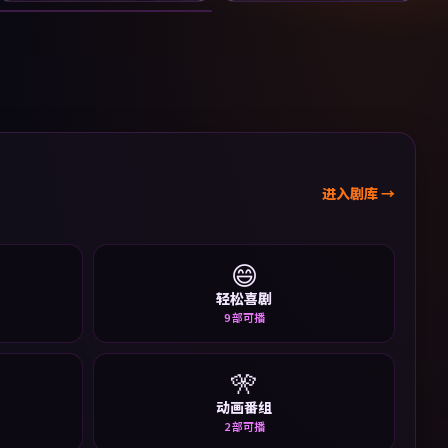
进入剧库 →
😄
轻松喜剧
9
部可播
🎌
动画番组
2
部可播