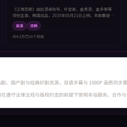
《江南恋歌》由赵贤卓执导，朴宝英、金秀贤、金多美等
领衔主演，韩国出品，2025年05月21日上映。本剧集提供
中韩双语字幕，支持1080P高清播放，属喜剧题材，群像
高清
流畅
互动不断制造笑点同时治愈人心，适合喜欢中韩字幕电视
剧高清播放的观众追看。
9.3万
15个月前
剧、国产剧与经典好剧资源，双语字幕与 1080P 画质同
请在遵守法律法规与版权约定的前提下使用本站服务。合作与