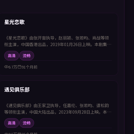
45:51
首推
星光恋歌
《星光恋歌》由张开宙执导，赵丽颖、张若昀、肖战等领
衔主演，中国香港出品，2019年01月26日上映。本剧集提
供中韩双语字幕，支持1080P高清播放，属剧情题材，聚
高清
流畅
焦普通人在时代洪流中的选择与坚守，适合喜欢中韩字幕
电视剧高清播放的观众追看。
6.7万
91个月前
46:03
首推
遇见俱乐部
《遇见俱乐部》由王家卫执导，任嘉伦、张若昀、谭松韵
等领衔主演，中国大陆出品，2023年09月28日上映。本剧
集提供中韩双语字幕，支持1080P高清播放，属喜剧题
高清
流畅
材，日常琐事中迸发意想不到的笑料与感动，适合喜欢中
韩字幕电视剧高清播放的观众追看。