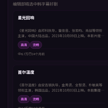
编辑部精选中韩字幕好剧
99:51
首推
星光回响
《星光回响》由邓科执导，雷佳音、张若昀、肖战等领衔
主演，中国大陆出品，2023年10月09日上映。本影片提供
中韩双语字幕，支持1080P高清播放，属动作题材，在危
高清
流畅
机任务中完成自我突破，适合喜欢中韩字幕电视剧高清播
放的观众追看。
6.7万
34个月前
48:58
首推
首尔温度
《首尔温度》由安吉镐执导，金秀贤、全智贤、朴敏英等
领衔主演，韩国出品，2021年10月03日上映。本剧集提供
中韩双语字幕，支持1080P高清播放，属喜剧题材，群像
高清
流畅
互动不断制造笑点同时治愈人心，适合喜欢中韩字幕电视
剧高清播放的观众追看。