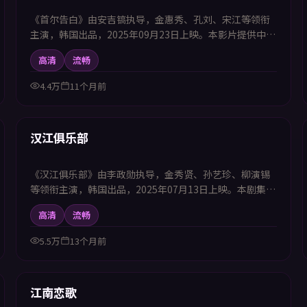
《首尔告白》由安吉镐执导，金惠秀、孔刘、宋江等领衔
主演，韩国出品，2025年09月23日上映。本影片提供中韩
双语字幕，支持1080P高清播放，属科幻题材，在时间线
高清
流畅
与平行空间中展开冒险，适合喜欢中韩字幕电视剧高清播
放的观众追看。
4.4万
11个月前
58:12
新上
汉江俱乐部
《汉江俱乐部》由李政勋执导，金秀贤、孙艺珍、柳演锡
等领衔主演，韩国出品，2025年07月13日上映。本剧集提
供中韩双语字幕，支持1080P高清播放，属犯罪题材，以
高清
流畅
案件调查为线索还原复杂的社会网络，适合喜欢中韩字幕
电视剧高清播放的观众追看。
5.5万
13个月前
57:25
新上
江南恋歌