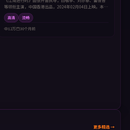
《江南进行时》由张开宙执导，白敬亭、刘亦菲、雷佳音
等领衔主演，中国香港出品，2024年02月04日上映。本剧
集提供中韩双语字幕，支持1080P高清播放，属科幻题
高清
流畅
材，在时间线与平行空间中展开冒险，适合喜欢中韩字幕
电视剧高清播放的观众追看。
12万
30个月前
更多精选 →