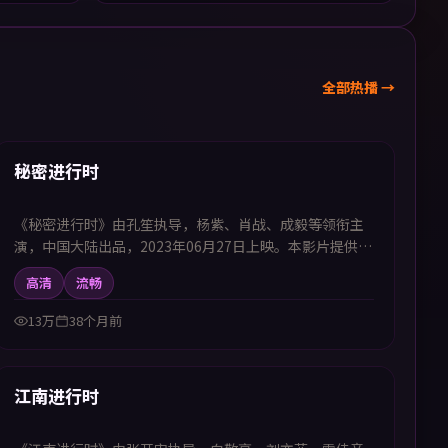
全部热播 →
99:39
热播
秘密进行时
《秘密进行时》由孔笙执导，杨紫、肖战、成毅等领衔主
演，中国大陆出品，2023年06月27日上映。本影片提供中
韩双语字幕，支持1080P高清播放，属喜剧题材，用轻松
高清
流畅
幽默化解生活困境并传递温暖力量，适合喜欢中韩字幕电
视剧高清播放的观众追看。
13万
38个月前
99:05
热播
江南进行时