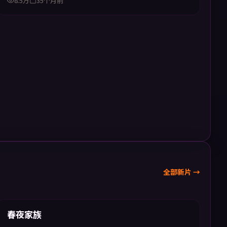
8.5万
35个月前
全部新片 →
57:37
新上
春夜家族