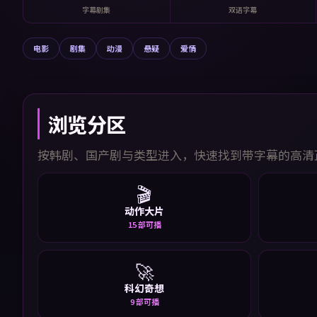
字幕剧集
双语字幕
电影
剧集
动漫
悬疑
爱情
浏览分区
按韩剧、国产剧与类型进入，快速找到带字幕的高清
🎬
动作大片
15
部可播
🚀
科幻奇想
9
部可播