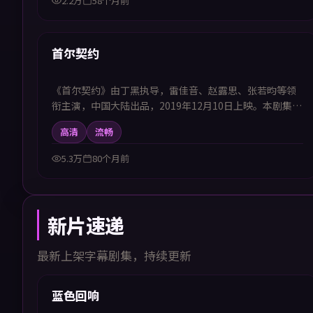
2.2万
58个月前
52:18
首推
首尔契约
《首尔契约》由丁黑执导，雷佳音、赵露思、张若昀等领
衔主演，中国大陆出品，2019年12月10日上映。本剧集提
供中韩双语字幕，支持1080P高清播放，属冒险题材，以
高清
流畅
探索未知地域推动人物关系变化，适合喜欢中韩字幕电视
剧高清播放的观众追看。
5.3万
80个月前
新片速递
最新上架字幕剧集，持续更新
99:50
新上
蓝色回响