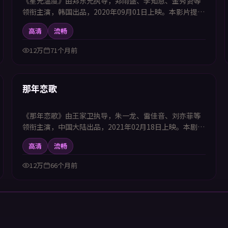
《星光温度》由郑东允执导，郑雨盛、李知恩、金秀贤等
领衔主演，韩国出品，2020年09月01日上映。本影片提供
中韩双语字幕，支持1080P高清播放，属科幻题材，近未
高清
流畅
来设定下探讨科技与人性的边界，适合喜欢中韩字幕电视
剧高清播放的观众追看。
12万
71个月前
99:16
热播
那年恋歌
《那年恋歌》由王家卫执导，朱一龙、雷佳音、刘亦菲等
领衔主演，中国大陆出品，2021年02月18日上映。本剧集
提供中韩双语字幕，支持1080P高清播放，属喜剧题材，
高清
流畅
用轻松幽默化解生活困境并传递温暖力量，适合喜欢中韩
字幕电视剧高清播放的观众追看。
12万
66个月前