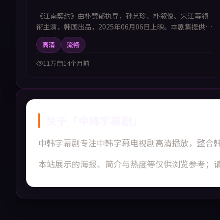
《江南契约》由朴赞郁执导，孙艺珍、朴叙俊、宋江等领
衔主演，韩国出品，2025年06月06日上映。本剧集提供中
韩双语字幕，支持1080P高清播放，属剧情题材，聚焦普
高清
流畅
通人在时代洪流中的选择与坚守，适合喜欢中韩字幕电视
剧高清播放的观众追看。
11万
14个月前
关于「
中韩字幕剧
」
中韩字幕剧
专注
中韩字幕电视剧高清播放
，整合韩
本站展示的海报、简介与热度等仅供浏览参考；